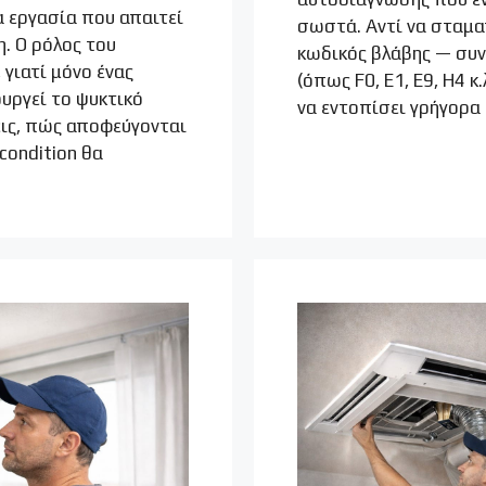
α εργασία που απαιτεί
Η ΧΩΡΟΥ ΓΙΑ HOME CINEMA
σωστά. Αντί να σταματ
ΙΕΣ
η. Ο ρόλος του
κωδικός βλάβης — συν
 γιατί μόνο ένας
(όπως F0, E1, E9, H4 κ
ουργεί το ψυκτικό
να εντοπίσει γρήγορα
ις, πώς αποφεύγονται
condition θα